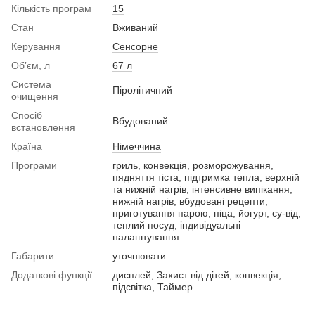
Кількість програм
15
Стан
Вживаний
Керування
Сенсорне
Обʼєм, л
67 л
Система
Піролітичний
очищення
Спосіб
Вбудований
встановлення
Країна
Німеччина
Програми
гриль, конвекція, розморожування,
пядняття тіста, підтримка тепла, верхній
та нижній нагрів, інтенсивне випікання,
нижній нагрів, вбудовані рецепти,
приготування парою, піца, йогурт, су-від,
теплий посуд, індивідуальні
налаштування
Габарити
уточнювати
Додаткові функції
дисплей
,
Захист від дітей
,
конвекція
,
підсвітка
,
Таймер