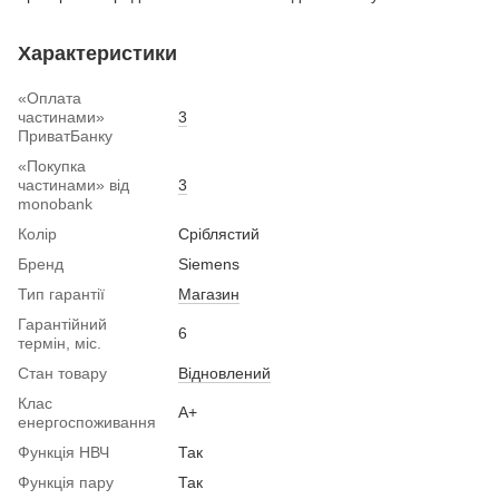
Характеристики
«Оплата
частинами»
3
ПриватБанку
«Покупка
частинами» від
3
monobank
Колір
Сріблястий
Бренд
Siemens
Тип гарантії
Магазин
Гарантійний
6
термін, міс.
Стан товару
Вiдновлений
Клас
А+
енергоспоживання
Функція НВЧ
Так
Функція пару
Так