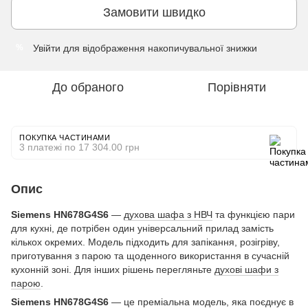
Замовити швидко
Увійти
для відображення накопичувальної знижки
%
До обраного
Порівняти
ПОКУПКА ЧАСТИНАМИ
3 платежі по 17 304.00 грн
Опис
Siemens HN678G4S6
—
духова шафа з НВЧ
та функцією пари
для кухні, де потрібен один універсальний прилад замість
кількох окремих. Модель підходить для запікання, розігріву,
приготування з парою та щоденного використання в сучасній
кухонній зоні. Для інших рішень перегляньте
духові шафи з
парою
.
Siemens HN678G4S6
— це преміальна модель, яка поєднує в