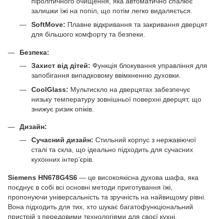
піролітичного очищення, яка автоматично спалює
залишки їжі на попіл, що потім легко видаляється.
SoftMove:
Плавне відкривання та закривання дверцят
для більшого комфорту та безпеки.
Безпека:
Захист від дітей:
Функція блокування управління для
запобігання випадковому ввімкненню духовки.
CoolGlass:
Мультискло на дверцятах забезпечує
низьку температуру зовнішньої поверхні дверцят, що
знижує ризик опіків.
Дизайн:
Сучасний дизайн:
Стильний корпус з нержавіючої
сталі та скла, що ідеально підходить для сучасних
кухонних інтер’єрів.
Siemens HN678G4S6
— це високоякісна духова шафа, яка
поєднує в собі всі основні методи приготування їжі,
пропонуючи універсальність та зручність на найвищому рівні.
Вона підходить для тих, хто шукає багатофункціональний
пристрій з передовими технологіями для своєї кухні.