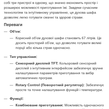
собі три пристрої в одному, що значно економить простір і
розширює можливості приготування їжі. Завдяки сучасним
технологіям та інтуїтивному управлінню, ця духова шафа
дозволяє легко готувати смачні та здорові страви.
Переваги
Об'єм:
Корисний об'єм духової шафи становить 67 літрів. Це
досить просторий об’єм, що дозволяє готувати великі
порції або кілька страв одночасно.
Тип управління:
Сенсорний дисплей TFT:
Кольоровий сенсорний
дисплей з інтуїтивним інтерфейсом забезпечує зручне
налаштування параметрів приготування та вибір
автоматичних програм.
Rotary Control (Поворотний регулятор):
Забезпечує
просте та точне налаштування функцій і температури.
Функції:
Комбіноване приготування:
Можливість одночасного