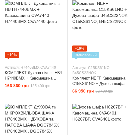
−19%
−10%
Відновлений
Артикул: Н7440ВМХ CVA7440
Артикул: C15KS61NO,
КОМПЛЕКТ Духова пічь із НВЧ
B45CS22NOK
Н7440ВМХ + Кавомашина
Комплект NEFF Кавомашина
CVA7440
C15KS61NO + Духова шафа
166 860 грн
185 400 грн
B45CS22NOK
66 950 грн
82 400 грн