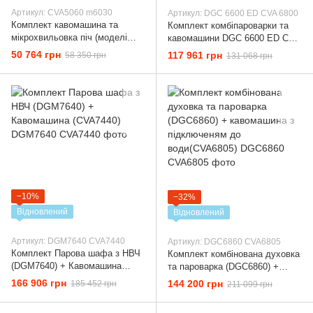
Артикул: CVA5060 m6030
Артикул: DGC 6600 ED CVA 6800
Комплект кавомашина та
Комплект комбіпароварки та
мікрохвильовка піч (моделі
кавомашини DGC 6600 ED CVA
CVA5060 та m6030)
6800
50 764 грн
117 961 грн
58 350 грн
131 068 грн
−10%
−32%
Відновлений
Відновлений
Артикул: DGM7640 CVA7440
Артикул: DGC6860 CVA6805
Комплект Парова шафа з НВЧ
Комплект комбінована духовка
(DGM7640) + Кавомашина
та пароварка (DGC6860) +
(CVA7440)
кавомашина з підключеням до
166 906 грн
144 200 грн
185 452 грн
211 099 грн
води(CVA6805)