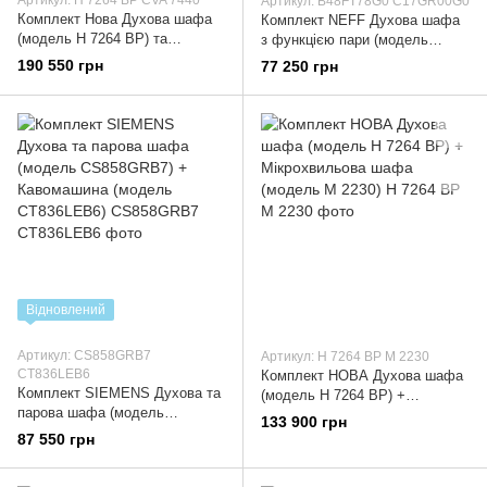
Артикул: В48FT78G0 С17GR00G0
Комплект Нова Духова шафа
Комплект NEFF Духова шафа
(модель Н 7264 ВР) та
з функцією пари (модель
Кавомашина (модель CVA
В48FT78G0 ) + Мікрохвильова
190 550 грн
77 250 грн
7440)
піч (модель С17GR00G0)
Відновлений
Артикул: CS858GRB7
Артикул: Н 7264 ВР М 2230
CT836LEB6
Комплект НОВА Духова шафа
Комплект SIEMENS Духова та
(модель Н 7264 ВР) +
парова шафа (модель
Мікрохвильова шафа (модель
133 900 грн
CS858GRB7) + Кавомашина
М 2230)
87 550 грн
(модель CT836LEB6)