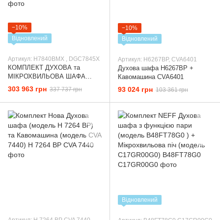
−10%
−10%
Відновлений
Відновлений
Артикул: Н7840ВМХ , DGC7845X
Артикул: H6267BP, CVA6401
КОМПЛЕКТ ДУХОВА та
Духова шафа H6267BP +
МІКРОХВИЛЬОВА ШАФА
Кавомашина CVA6401
Н7840ВМХ + ДУХОВА та
303 963 грн
93 024 грн
337 737 грн
103 361 грн
ПАРОВА ШАФА DGC7845X
Відновлений
Артикул: Н 7264 ВР CVA 7440