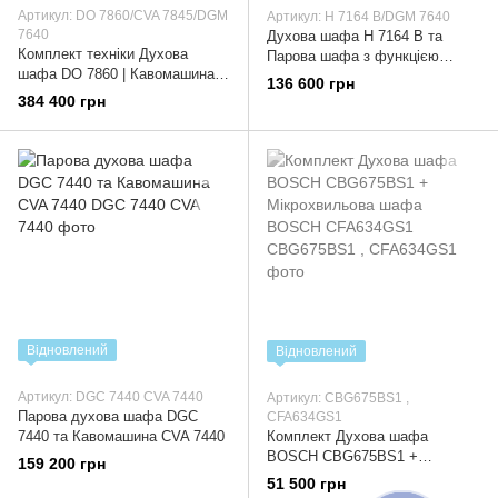
Артикул: DO 7860/CVA 7845/DGM
Артикул: H 7164 B/DGM 7640
7640
Духова шафа H 7164 B та
Комплект техніки Духова
Парова шафа з функцією
шафа DO 7860 | Кавомашина
мікрохвильовки DGM 7640
136 600 грн
CVA 7845 | Мікрохвильова піч з
384 400 грн
функцією пари DGM 7640
Відновлений
Відновлений
Артикул: DGC 7440 CVA 7440
Артикул: CBG675BS1 ,
Парова духова шафа DGC
CFA634GS1
7440 та Кавомашина CVA 7440
Комплект Духова шафа
BOSCH CBG675BS1 +
159 200 грн
Мікрохвильова шафа BOSCH
51 500 грн
CFA634GS1