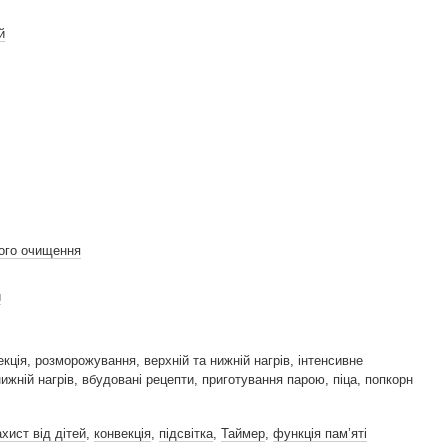
й
ого очищення
й
екція, розморожування, верхній та нижній нагрів, інтенсивне
нижній нагрів, вбудовані рецепти, приготування парою, піца, попкорн
хист від дітей
,
конвекція
,
підсвітка
,
Таймер
,
функція пам’яті