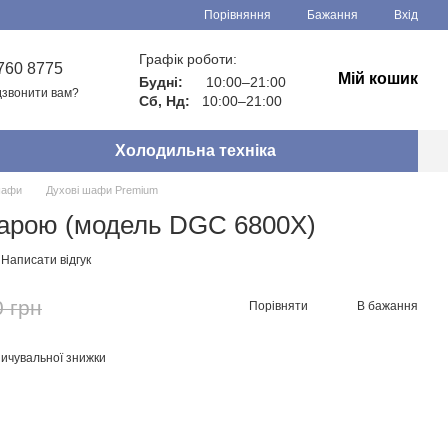
Порівняння
Бажання
Вхід
Графік роботи:
760 8775
Мій кошик
Будні:
10:00–21:00
звонити вам?
Сб, Нд:
10:00–21:00
Холодильна техніка
шафи
Духові шафи Premium
парою (модель DGC 6800X)
Написати відгук
0 грн
Порівняти
В бажання
ичувальної знижки