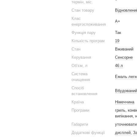
термін, міс.
Стан товару
Вiдновлени
Клас
А+
енергоспоживання
Функція пару
Так
Кількість програм
19
Стан
Вживаний
Керування
Сенсорне
Обʼєм, л
46 л
Система
Емаль легк
очищення
Спосіб
Вбудовани
встановлення
Країна
Німеччина
Програми
гриль, конв
випікання, 
Габарити
уточнювати
Додаткові функції
дисплей
,
За