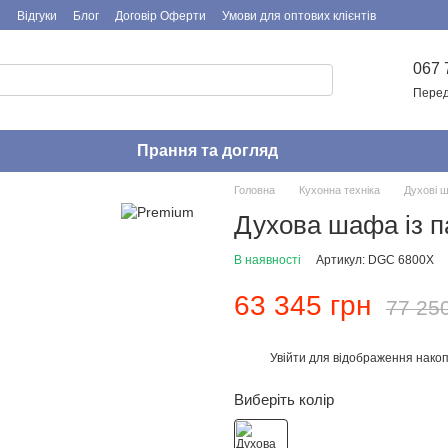
я
Відгуки
Блог
Договір Оферти
Умови для оптових клієнтів
067 
Перед
Прання та догляд
Головна
Кухонна техніка
Духові 
Духова шафа із 
В наявності
Артикул: DGC 6800X
63 345 грн
77 25
Увійти
для відображення накоп
%
Виберіть колір