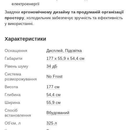
електроенергії
Завдяки
ергономічному дизайну та продуманій організації
простору
, холодильник забезпечує зручність та ефективність
у використанні.
Характеристики
Оснащення
Дисплей
,
Підсвітка
Габарити
177 х 55,9 х 54,4 см
Рівень шуму
34 дБ
Система
No Frost
розморожування
Висота
177 см
Глибина
54,4 см
Ширина
55,9 см
Спосіб
Вбудований
встановлення
Обʼєм, л
325 л