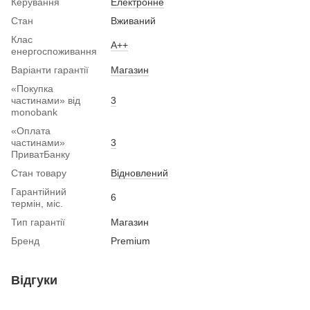
Керування
Електронне
Стан
Вживаний
Клас
A++
енергоспоживання
Варіанти гарантії
Магазин
«Покупка
частинами» від
3
monobank
«Оплата
частинами»
3
ПриватБанку
Стан товару
Вiдновлений
Гарантійний
6
термін, міс.
Тип гарантії
Магазин
Бренд
Premium
Відгуки