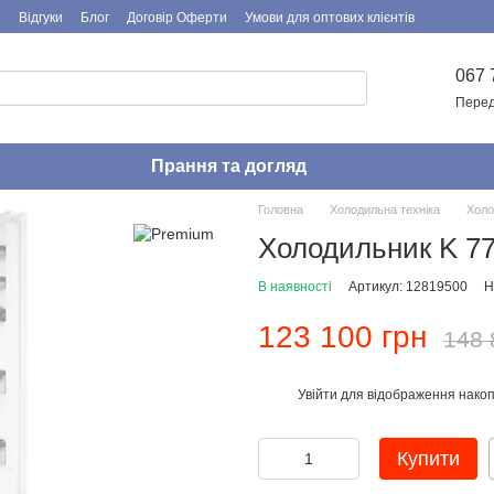
я
Відгуки
Блог
Договір Оферти
Умови для оптових клієнтів
067 
Перед
Прання та догляд
Головна
Холодильна техніка
Холо
Холодильник K 7
В наявності
Артикул: 12819500
Н
123 100 грн
148 
Увійти
для відображення накоп
%
Купити