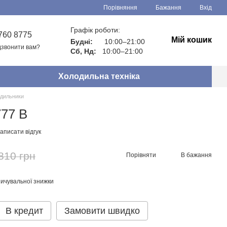
Порівняння
Бажання
Вхід
Графік роботи:
760 8775
Мій кошик
Будні:
10:00–21:00
звонити вам?
Сб, Нд:
10:00–21:00
Холодильна техніка
дильники
777 B
аписати відгук
810 грн
Порівняти
В бажання
ичувальної знижки
В кредит
Замовити швидко