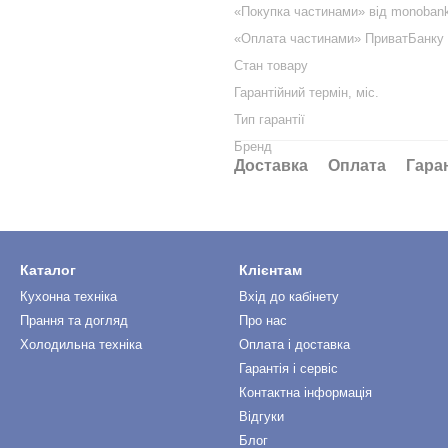
«Покупка частинами» від monoban
«Оплата частинами» ПриватБанку
Стан товару
Гарантійний термін, міс.
Тип гарантії
Бренд
Доставка
Оплата
Гара
Каталог
Клієнтам
Кухонна техніка
Вхід до кабінету
Прання та догляд
Про нас
Холодильна техніка
Оплата і доставка
Гарантія і сервіс
Контактна інформація
Відгуки
Блог