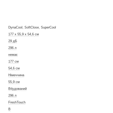
DynaCool, SoftClose, SuperCool
177 х 55,9 х 54,6 см
29 дБ
296 л
немає
177 см
54,6 см
Німеччина
55,9 см
Вбудований
296 л
FreshTouch
В