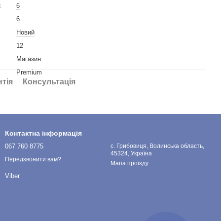
k
6
6
Новий
12
Магазин
Premium
нтія
Консультація
Контактна інформація
067 760 8775
с. Грибовиця, Волинська область,
45324, Україна
Передзвонити вам?
Мапа проїзду
Viber