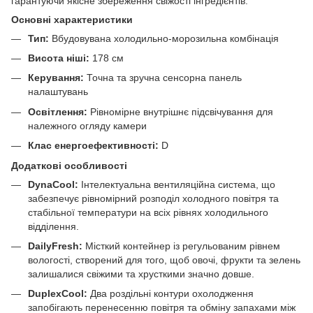
гарантуючи якісне збереження свіжості інгредієнтів.
Основні характеристики
Тип:
Вбудовувана холодильно-морозильна комбінація
Висота ніші:
178 см
Керування:
Точна та зручна сенсорна панель
налаштувань
Освітлення:
Рівномірне внутрішнє підсвічування для
належного огляду камери
Клас енергоефективності:
D
Додаткові особливості
DynaCool:
Інтелектуальна вентиляційна система, що
забезпечує рівномірний розподіл холодного повітря та
стабільної температури на всіх рівнях холодильного
відділення.
DailyFresh:
Місткий контейнер із регульованим рівнем
вологості, створений для того, щоб овочі, фрукти та зелень
залишалися свіжими та хрусткими значно довше.
DuplexCool:
Два роздільні контури охолодження
запобігають перенесенню повітря та обміну запахами між