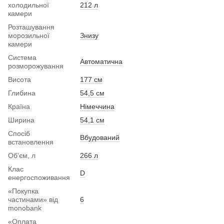
холодильної
212 л
камери
Розташування
морозильної
Знизу
камери
Система
Автоматична
розморожування
Висота
177 см
Глибина
54,5 см
Країна
Німеччина
Ширина
54,1 см
Спосіб
Вбудований
встановлення
Обʼєм, л
266 л
Клас
D
енергоспоживання
«Покупка
частинами» від
6
monobank
«Оплата