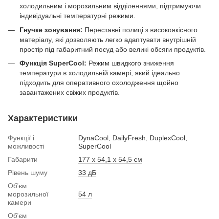
холодильним і морозильним відділеннями, підтримуючи
індивідуальні температурні режими.
Гнучке зонування:
Переставні полиці з високоякісного
матеріалу, які дозволяють легко адаптувати внутрішній
простір під габаритний посуд або великі обсяги продуктів.
Функція SuperCool:
Режим швидкого зниження
температури в холодильній камері, який ідеально
підходить для оперативного охолодження щойно
завантажених свіжих продуктів.
Характеристики
Функції і
DynaCool, DailyFresh, DuplexCool,
можливості
SuperCool
Габарити
177 х 54,1 х 54,5 см
Рівень шуму
33 дБ
Обʼєм
морозильної
54 л
камери
Обʼєм