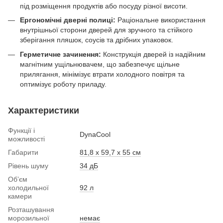
під розміщення продуктів або посуду різної висоти.
Ергономічні дверні полиці:
Раціональне використання
внутрішньої сторони дверей для зручного та стійкого
зберігання пляшок, соусів та дрібних упаковок.
Герметичне зачинення:
Конструкція дверей із надійним
магнітним ущільнювачем, що забезпечує щільне
прилягання, мінімізує втрати холодного повітря та
оптимізує роботу приладу.
Характеристики
Функції і
DynaCool
можливості
Габарити
81,8 х 59,7 х 55 см
Рівень шуму
34 дБ
Обʼєм
холодильної
92 л
камери
Розташування
морозильної
немає