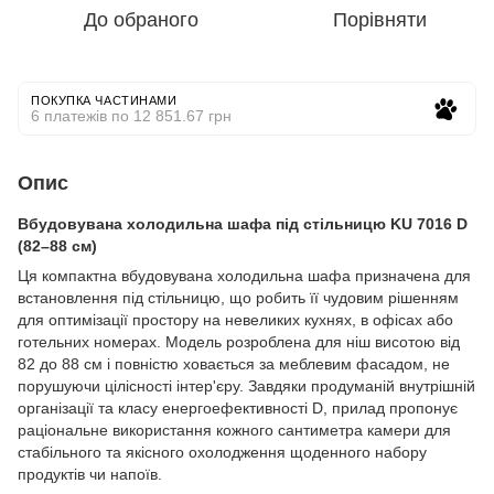
До обраного
Порівняти
ПОКУПКА ЧАСТИНАМИ
6 платежів по 12 851.67 грн
Опис
Вбудовувана холодильна шафа під стільницю KU 7016 D
(82–88 см)
Ця компактна вбудовувана холодильна шафа призначена для
встановлення під стільницю, що робить її чудовим рішенням
для оптимізації простору на невеликих кухнях, в офісах або
готельних номерах. Модель розроблена для ніш висотою від
82 до 88 см і повністю ховається за меблевим фасадом, не
порушуючи цілісності інтер'єру. Завдяки продуманій внутрішній
організації та класу енергоефективності D, прилад пропонує
раціональне використання кожного сантиметра камери для
стабільного та якісного охолодження щоденного набору
продуктів чи напоїв.