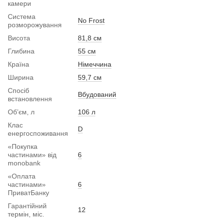
камери
Система
No Frost
розморожування
Висота
81,8 см
Глибина
55 см
Країна
Німеччина
Ширина
59,7 см
Спосіб
Вбудований
встановлення
Обʼєм, л
106 л
Клас
D
енергоспоживання
«Покупка
частинами» від
6
monobank
«Оплата
частинами»
6
ПриватБанку
Гарантійний
12
термін, міс.