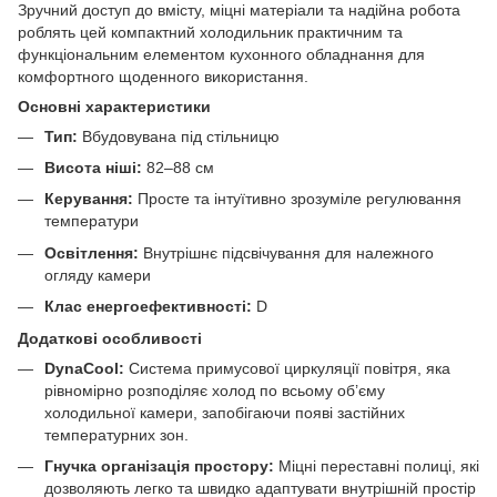
Зручний доступ до вмісту, міцні матеріали та надійна робота
роблять цей компактний холодильник практичним та
функціональним елементом кухонного обладнання для
комфортного щоденного використання.
Основні характеристики
Тип:
Вбудовувана під стільницю
Висота ніші:
82–88 см
Керування:
Просте та інтуїтивно зрозуміле регулювання
температури
Освітлення:
Внутрішнє підсвічування для належного
огляду камери
Клас енергоефективності:
D
Додаткові особливості
DynaCool:
Система примусової циркуляції повітря, яка
рівномірно розподіляє холод по всьому об’єму
холодильної камери, запобігаючи появі застійних
температурних зон.
Гнучка організація простору:
Міцні переставні полиці, які
дозволяють легко та швидко адаптувати внутрішній простір