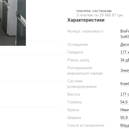
ПОКУПКА ЧАСТИНАМИ
3 платежі по 20 666.67 грн
Характеристики
Функції і можливості
BioF
Soft
Оснащення
Дисп
Габарити
177 
Рівень шуму
34 д
Розташування
Зниз
морозильної камери
Система
Комб
розморожування
Висота
177 
Глибина
54,6
Країна
Німе
Ширина
55,9
Спосіб встановлення
Вбуд