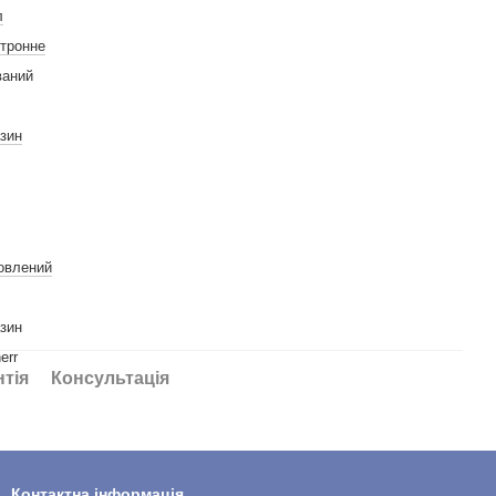
л
тронне
аний
зин
овлений
зин
err
нтія
Консультація
Контактна інформація