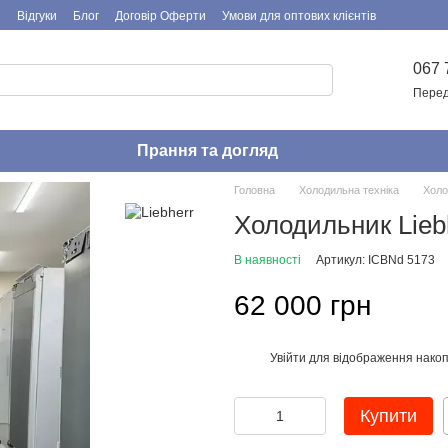
я
Відгуки
Блог
Договір Оферти
Умови для оптових клієнтів
067 
Перед
Прання та догляд
Головна
Холодильна техніка
Холо
Холодильник Lieb
В наявності
Артикул: ICBNd 5173
62 000 грн
Увійти
для відображення накоп
%
Купити