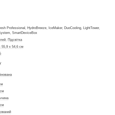
resh Professional, HydroBreeze, IceMaker, DuoCooling, LightTower,
System, SmartDeviceBox
лей
,
Підсвітка
х 55,9 х 54,6 см
Б
у
інована
см
 см
ччина
 см
ований