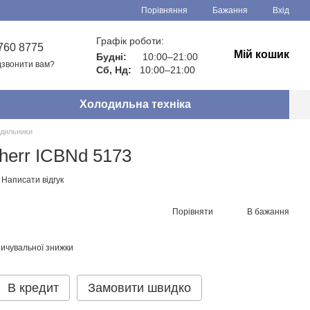
Порівняння
Бажання
Вхід
Графік роботи:
760 8775
Мій кошик
Будні:
10:00–21:00
звонити вам?
Сб, Нд:
10:00–21:00
Холодильна техніка
дильники
herr ICBNd 5173
Написати відгук
Порівняти
В бажання
ичувальної знижки
В кредит
Замовити швидко