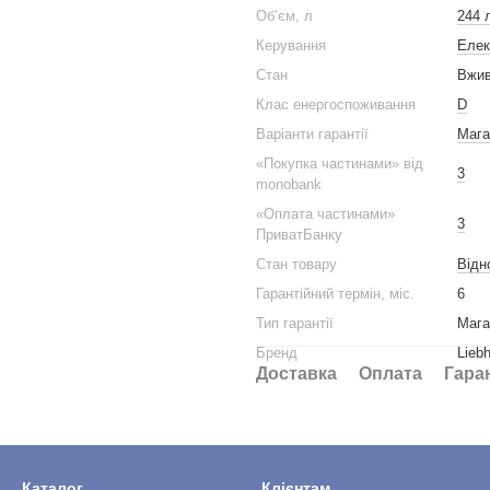
Обʼєм, л
244 
Керування
Елек
Стан
Вжив
Клас енергоспоживання
D
Варіанти гарантії
Мага
«Покупка частинами» від
3
monobank
«Оплата частинами»
3
ПриватБанку
Стан товару
Вiдн
Гарантійний термін, міс.
6
Тип гарантії
Мага
Бренд
Liebh
Доставка
Оплата
Гара
Каталог
Клієнтам