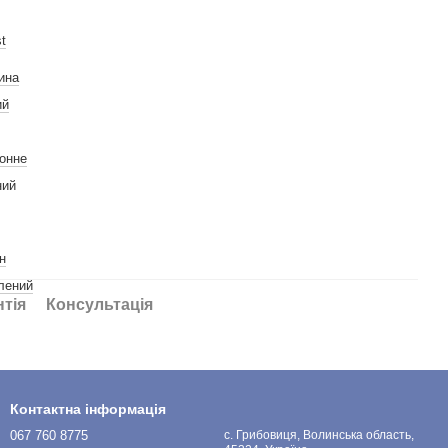
t
ина
ий
онне
ний
н
лений
нтія
Консультація
Контактна інформація
067 760 8775
с. Грибовиця, Волинська область,