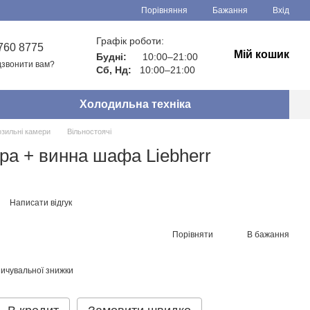
Порівняння
Бажання
Вхід
Графік роботи:
760 8775
Мій кошик
Будні:
10:00–21:00
звонити вам?
Сб, Нд:
10:00–21:00
Холодильна техніка
зильні камери
Вільностоячі
а + винна шафа Liebherr
Написати відгук
Порівняти
В бажання
ичувальної знижки