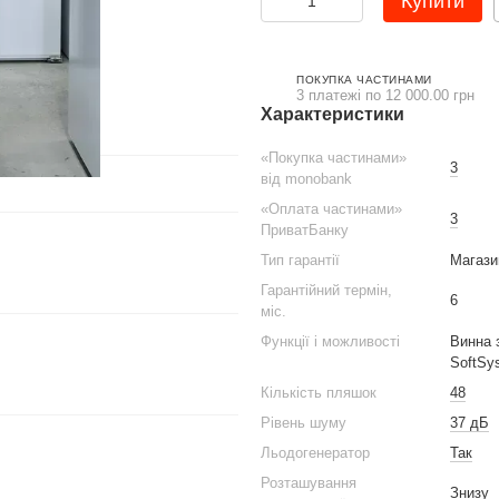
Купити
ПОКУПКА ЧАСТИНАМИ
3 платежі по 12 000.00 грн
Характеристики
«Покупка частинами»
3
від monobank
«Оплата частинами»
3
ПриватБанку
Тип гарантії
Магази
Гарантійний термін,
6
міс.
Функції і можливості
Винна 
SoftSy
Кількість пляшок
48
Рівень шуму
37 дБ
Льодогенератор
Так
Розташування
Знизу