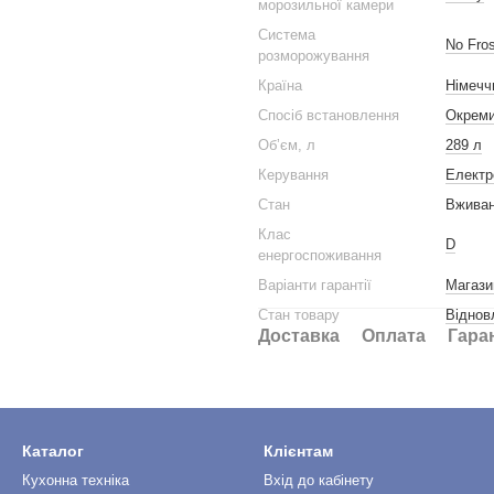
морозильної камери
Система
No Fros
розморожування
Країна
Німечч
Спосіб встановлення
Окрем
Обʼєм, л
289 л
Керування
Електр
Стан
Вжива
Клас
D
енергоспоживання
Варіанти гарантії
Магази
Стан товару
Вiднов
Доставка
Оплата
Гара
Каталог
Клієнтам
Кухонна техніка
Вхід до кабінету