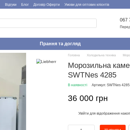
я
Відгуки
Блог
Договір Оферти
Умови для оптових клієнтів
067 
Перед
Прання та догляд
Головна
Холодильна техніка
Моро
Морозильна камер
SWTNes 4285
В наявності
Артикул: SWTNes 4285
36 000 грн
Увійти
для відображення накоп
%