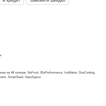
В кредит
Замовити швидко
н
зона на 48 пляшок, NoFrost, BluPerformance, IceMaker, DuoCooling,
stem, SmartSteel, VarioSpace