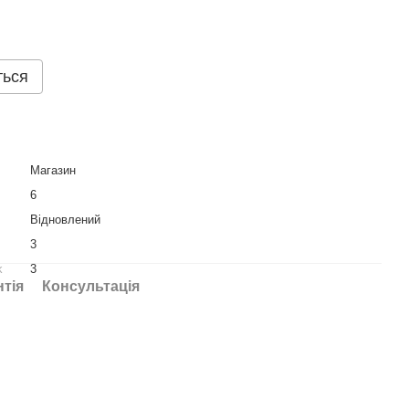
ться
Магазин
6
Вiдновлений
3
k
3
нтія
Консультація