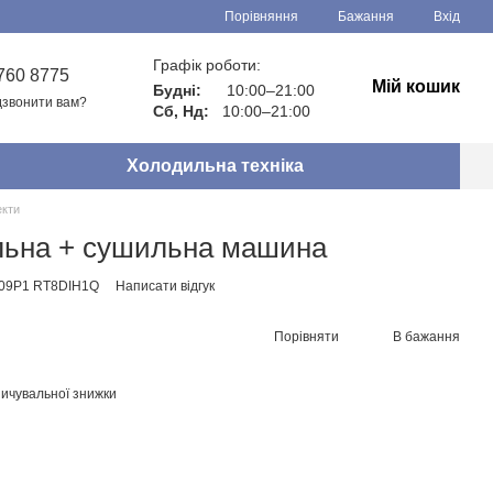
Порівняння
Бажання
Вхід
Графік роботи:
760 8775
Мій кошик
Будні:
10:00–21:00
звонити вам?
Сб, Нд:
10:00–21:00
Холодильна техніка
кти
льна + сушильна машина
709P1 RT8DIH1Q
Написати відгук
Порівняти
В бажання
ичувальної знижки