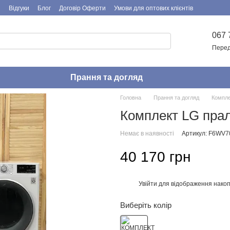
я
Відгуки
Блог
Договір Оферти
Умови для оптових клієнтів
067 
Перед
Прання та догляд
Головна
Прання та догляд
Компле
Комплект LG пра
Немає в наявності
Артикул: F6WV
40 170 грн
Увійти
для відображення накоп
%
Виберіть колір