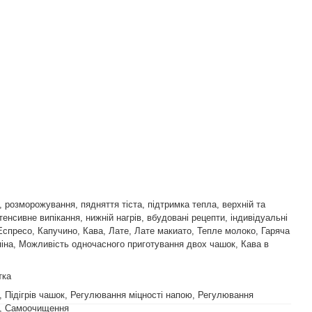
, розморожування, пядняття тіста, підтримка тепла, верхній та
нтенсивне випікання, нижній нагрів, вбудовані рецепти, індивідуальні
спресо, Капучино, Кава, Лате, Лате макиато, Тепле молоко, Гаряча
іна, Можливість одночасного приготування двох чашок, Кава в
тка
й, Підігрів чашок, Регулювання міцності напою, Регулювання
, Самоочищення