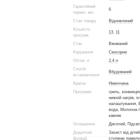
Гарантійний
6
термін, міс.
Стан товару
Вiдновлений
Кількість
13
,
11
програм
Стан
Вживаний
Керування
Сенсорне
Обʼєм, л
2,4 л
Спосіб
Вбудований
встановлення
Країна
Німеччина
Програми
гриль, конвекція
нижній нагрів, і
налаштування, Е
вода, Молочна п
кавник
Оснащення
Дисплей, Підсві
Додаткові
Захист від діте
функції
ступеню помелу