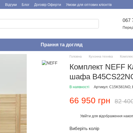
я
Відгуки
Блог
Договір Оферти
Умови для оптових клієнтів
067 
Перед
Прання та догляд
Головна
Кухонна техніка
Комплек
Комплект NEFF 
шафа B45CS22N
В наявності
Артикул: C15KS61NO,
66 950 грн
82 40
Увійти
для відображення накоп
%
Виберіть колір