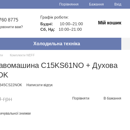
Порівняння
Бажання
Вхід
Графік роботи:
760 8775
Мій кошик
Будні:
10:00–21:00
звонити вам?
Сб, Нд:
10:00–21:00
Холодильна техніка
ти
Комплекти NEFF
Кавомашина C15KS61NO + Духова
OK
 B45CS22NOK
Написати відгук
0 грн
Порівняти
В бажання
ичувальної знижки