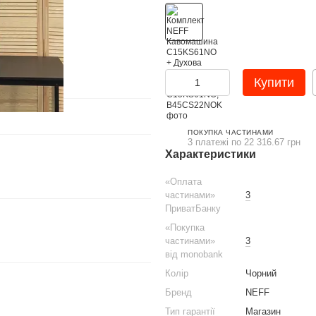
Купити
ПОКУПКА ЧАСТИНАМИ
3 платежі по 22 316.67 грн
Характеристики
«Оплата
частинами»
3
ПриватБанку
«Покупка
частинами»
3
від monobank
Колір
Чорний
Бренд
NEFF
Тип гарантії
Магазин