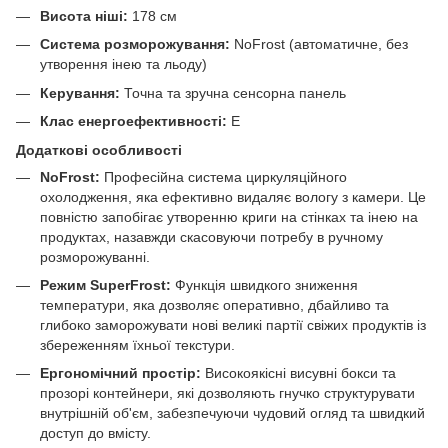
Висота ніші:
178 см
Система розморожування:
NoFrost (автоматичне, без
утворення інею та льоду)
Керування:
Точна та зручна сенсорна панель
Клас енергоефективності:
E
Додаткові особливості
NoFrost:
Професійна система циркуляційного
охолодження, яка ефективно видаляє вологу з камери. Це
повністю запобігає утворенню криги на стінках та інею на
продуктах, назавжди скасовуючи потребу в ручному
розморожуванні.
Режим SuperFrost:
Функція швидкого зниження
температури, яка дозволяє оперативно, дбайливо та
глибоко заморожувати нові великі партії свіжих продуктів із
збереженням їхньої текстури.
Ергономічний простір:
Високоякісні висувні бокси та
прозорі контейнери, які дозволяють гнучко структурувати
внутрішній об'єм, забезпечуючи чудовий огляд та швидкий
доступ до вмісту.