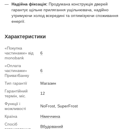
Надійна фіксація:
Продумана конструкція дверей
гарантує щільне прилягання ущільнювача, надійно
утримуючи холод всередині та оптимізуючи споживання
енергії.
Характеристики
«Покупка
частинами» від
6
monobank
«Оплата
частинами»
6
ПриватБанку
Тип гарантії
Магазин
Гарантійний
12
термін, міс.
Функції і
NoFrost, SuperFrost
можливості
Країна
Німеччина
Спосіб
Вбудований
встановлення