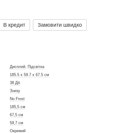
В кредит
Замовити швидко
Дисплей
,
Підсвітка
185.5 x 59.7 x 67.5 см
38 Дб
Знизу
No Frost
185,5 см
67,5 см
59,7 см
Окремий