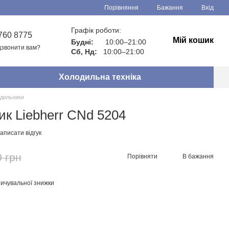
Порівняння
Бажання
Вхід
Графік роботи:
760 8775
Мій кошик
Будні:
10:00–21:00
звонити вам?
Сб, Нд:
10:00–21:00
Холодильна техніка
дильники
к Liebherr CNd 5204
аписати відгук
0 грн
Порівняти
В бажання
ичувальної знижки