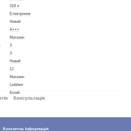
319 л
Електронне
Новий
A+++
Магазин
k
3
3
Новий
12
Магазин
Liebherr
Білий
нтія
Консультація
Контактна інформація