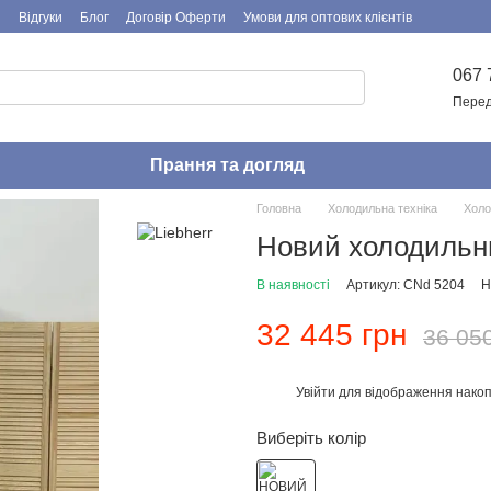
я
Відгуки
Блог
Договір Оферти
Умови для оптових клієнтів
067 
Перед
Прання та догляд
Головна
Холодильна техніка
Холо
Новий холодильни
В наявності
Артикул: CNd 5204
Н
32 445 грн
36 05
Увійти
для відображення накоп
%
Виберіть колір