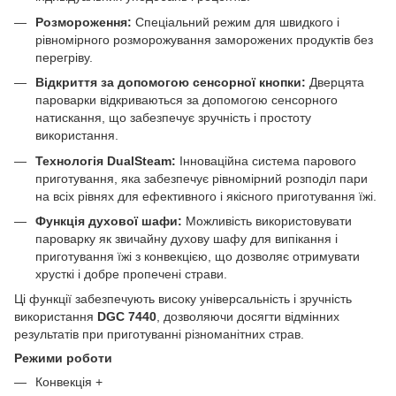
Розмороження:
Спеціальний режим для швидкого і
рівномірного розморожування заморожених продуктів без
перегріву.
Відкриття за допомогою сенсорної кнопки:
Дверцята
пароварки відкриваються за допомогою сенсорного
натискання, що забезпечує зручність і простоту
використання.
Технологія DualSteam:
Інноваційна система парового
приготування, яка забезпечує рівномірний розподіл пари
на всіх рівнях для ефективного і якісного приготування їжі.
Функція духової шафи:
Можливість використовувати
пароварку як звичайну духову шафу для випікання і
приготування їжі з конвекцією, що дозволяє отримувати
хрусткі і добре пропечені страви.
Ці функції забезпечують високу універсальність і зручність
використання
DGC 7440
, дозволяючи досягти відмінних
результатів при приготуванні різноманітних страв.
Режими роботи
Конвекція +