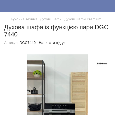
Кухонна техніка
Духові шафи
Духові шафи Premium
Духова шафа із функцією пари DGC
7440
Артикул:
DGC7440
Написати відгук