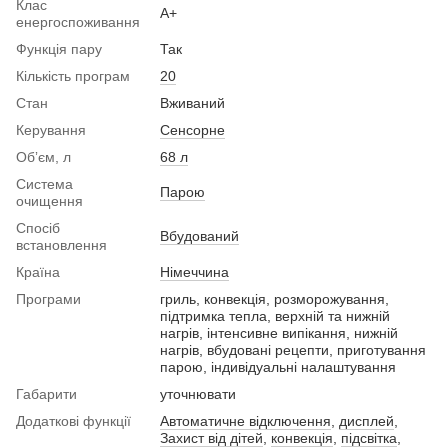
Клас
A+
енергоспоживання
Функція пару
Так
Кількість програм
20
Стан
Вживаний
Керування
Сенсорне
Обʼєм, л
68 л
Система
Парою
очищення
Спосіб
Вбудований
встановлення
Країна
Німеччина
Програми
гриль, конвекція, розморожування,
підтримка тепла, верхній та нижній
нагрів, інтенсивне випікання, нижній
нагрів, вбудовані рецепти, приготування
парою, індивідуальні налаштування
Габарити
уточнювати
Додаткові функції
Автоматичне відключення
,
дисплей
,
Захист від дітей
,
конвекція
,
підсвітка
,