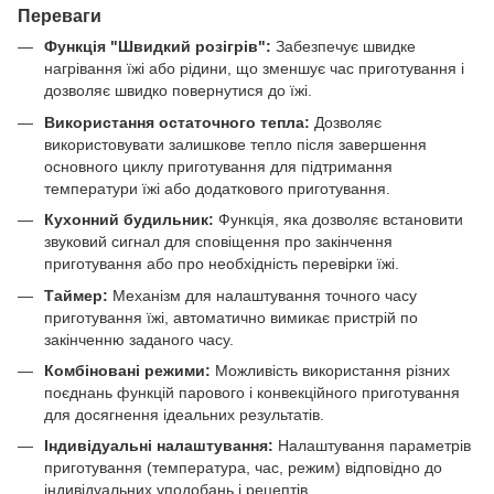
Переваги
Функція "Швидкий розігрів":
Забезпечує швидке
нагрівання їжі або рідини, що зменшує час приготування і
дозволяє швидко повернутися до їжі.
Використання остаточного тепла:
Дозволяє
використовувати залишкове тепло після завершення
основного циклу приготування для підтримання
температури їжі або додаткового приготування.
Кухонний будильник:
Функція, яка дозволяє встановити
звуковий сигнал для сповіщення про закінчення
приготування або про необхідність перевірки їжі.
Таймер:
Механізм для налаштування точного часу
приготування їжі, автоматично вимикає пристрій по
закінченню заданого часу.
Комбіновані режими:
Можливість використання різних
поєднань функцій парового і конвекційного приготування
для досягнення ідеальних результатів.
Індивідуальні налаштування:
Налаштування параметрів
приготування (температура, час, режим) відповідно до
індивідуальних уподобань і рецептів.