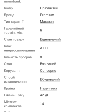
monobank
Колір
Сріблястий
Бренд
Premium
Тип гарантії
Магазин
Гарантійний
6
термін, міс.
Стан товару
Вiдновлений
Клас
A+++
енергоспоживання
Кількість програм
8
Стан
Вживаний
Керування
Сенсорне
Спосіб
Вбудований
встановлення
Країна
Німеччина
Рівень шуму
42 дБ
Місткість
14
комплектів