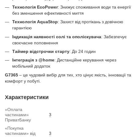
Технологія EcoPower
: Знижує споживання води та енергії
без зменшення ефективності миття
Технологія AquaStop
: Захист від протікань з довічною
гарантією
Індикація наявності солі та ополіскувача
: Забезпечує
своєчасне поповнення
Таймер відстрочки старту
: До 24 годин
Інтеграція з @home
: Дистанційне керування через
мобільний додаток
G7365
– це чудовий вибір для тих, хто цінує якість, інновації та
комфорт у побуті.
Характеристики
«Оплата
частинами»
3
ПриватБанку
«Покупка
частинами» від
3