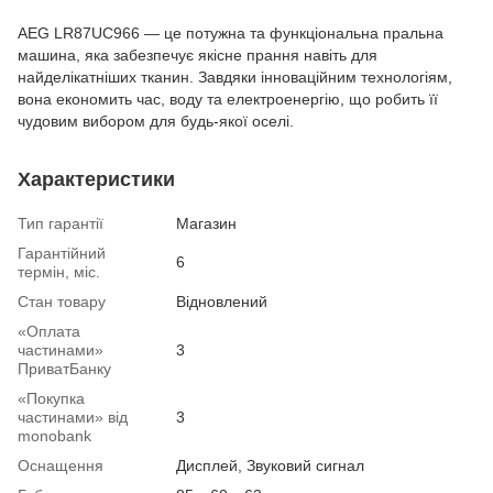
AEG LR87UC966 — це потужна та функціональна пральна
машина, яка забезпечує якісне прання навіть для
найделікатніших тканин. Завдяки інноваційним технологіям,
вона економить час, воду та електроенергію, що робить її
чудовим вибором для будь-якої оселі.
Характеристики
Тип гарантії
Магазин
Гарантійний
6
термін, міс.
Стан товару
Вiдновлений
«Оплата
частинами»
3
ПриватБанку
«Покупка
частинами» від
3
monobank
Оснащення
Дисплей, Звуковий сигнал