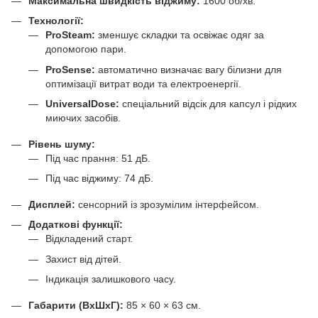
Максимальна швидкість віджиму:
1600 об/хв.
Технології:
ProSteam:
зменшує складки та освіжає одяг за
допомогою пари.
ProSense:
автоматично визначає вагу білизни для
оптимізації витрат води та електроенергії.
UniversalDose:
спеціальний відсік для капсул і рідких
миючих засобів.
Рівень шуму:
Під час прання: 51 дБ.
Під час віджиму: 74 дБ.
Дисплей:
сенсорний із зрозумілим інтерфейсом.
Додаткові функції:
Відкладений старт.
Захист від дітей.
Індикація залишкового часу.
Габарити (ВхШхГ):
85 × 60 × 63 см.