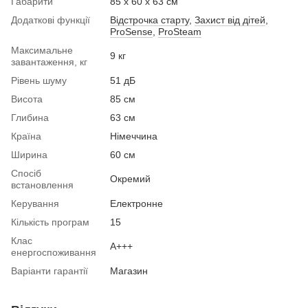
Габарити
85 х 60 х 63 см
Додаткові функції
Відстрочка старту
,
Захист від дітей
,
ProSense
,
ProSteam
Максимальне
9 кг
завантаження, кг
Рівень шуму
51 дБ
Висота
85 см
Глибина
63 см
Країна
Німеччина
Ширина
60 см
Спосіб
Окремий
встановлення
Керування
Електронне
Кількість програм
15
Клас
А+++
енергоспоживання
Варіанти гарантії
Магазин