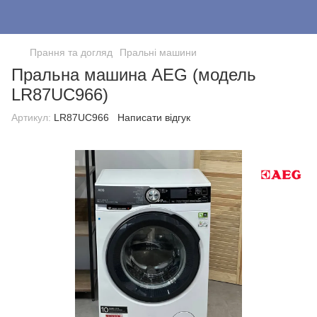
Прання та догляд
Пральні машини
Пральна машина AEG (модель
LR87UC966)
Артикул:
LR87UC966
Написати відгук