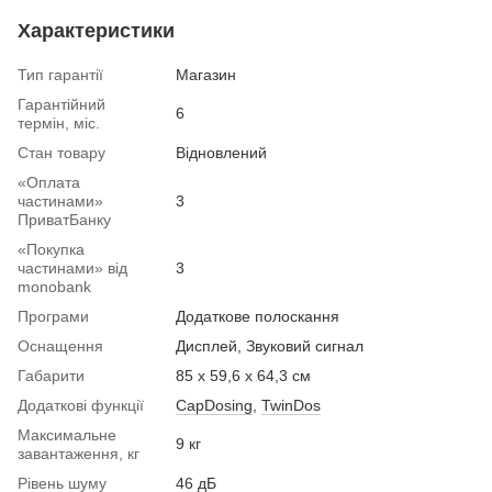
Характеристики
Тип гарантії
Магазин
Гарантійний
6
термін, міс.
Стан товару
Вiдновлений
«Оплата
частинами»
3
ПриватБанку
«Покупка
частинами» від
3
monobank
Програми
Додаткове полоскання
Оснащення
Дисплей, Звуковий сигнал
Габарити
85 х 59,6 х 64,3 см
Додаткові функції
CapDosing
,
TwinDos
Максимальне
9 кг
завантаження, кг
Рівень шуму
46 дБ