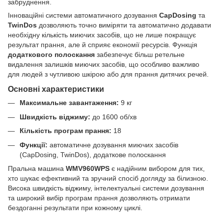
забруднення.
Інноваційні системи автоматичного дозування
CapDosing
та
TwinDos
дозволяють точно виміряти та автоматично додавати
необхідну кількість миючих засобів, що не лише покращує
результат прання, але й сприяє економії ресурсів. Функція
додаткового полоскання
забезпечує більш ретельне
видалення залишків миючих засобів, що особливо важливо
для людей з чутливою шкірою або для прання дитячих речей.
Основні характеристики
Максимальне завантаження:
9 кг
Швидкість віджиму:
до 1600 об/хв
Кількість програм прання:
18
Функції:
автоматичне дозування миючих засобів
(CapDosing, TwinDos), додаткове полоскання
Пральна машина
WMV960WPS
є надійним вибором для тих,
хто шукає ефективний та зручний спосіб догляду за білизною.
Висока швидкість віджиму, інтелектуальні системи дозування
та широкий вибір програм прання дозволяють отримати
бездоганні результати при кожному циклі.