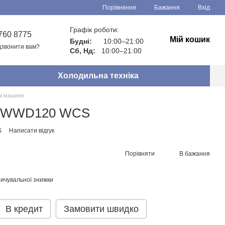
Порівняння
Бажання
Вхід
Графік роботи:
760 8775
Мій кошик
Будні:
10:00–21:00
звонити вам?
Сб, Нд:
10:00–21:00
Холодильна техніка
і машини
а WWD120 WCS
S
Написати відгук
Порівняти
В бажання
ичувальної знижки
В кредит
Замовити швидко