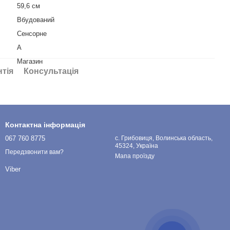
59,6 см
Вбудований
Сенсорне
A
Магазин
нтія
Консультація
Контактна інформація
067 760 8775
с. Грибовиця, Волинська область,
45324, Україна
Передзвонити вам?
Мапа проїзду
Viber