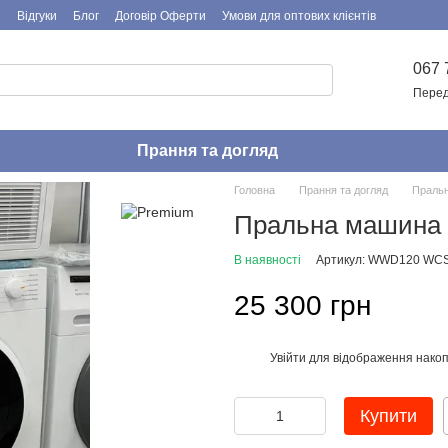
я
Відгуки
Блог
Договір Оферти
Умови для оптових клієнтів
067 
Перед
Прання та догляд
Головна
Прання та догляд
Пральн
Пральна машин
В наявності
Артикул: WWD120 WC
25 300 грн
Увійти
для відображення накоп
%
Купити