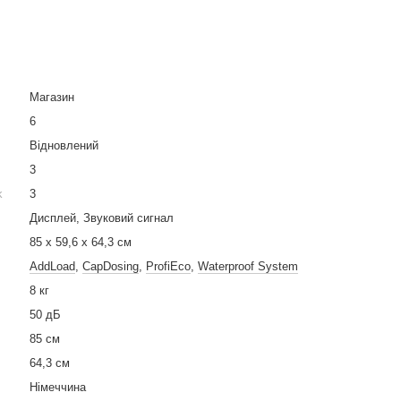
Магазин
6
Вiдновлений
3
k
3
Дисплей, Звуковий сигнал
85 х 59,6 х 64,3 см
AddLoad
,
CapDosing
,
ProfiEco
,
Waterproof System
8 кг
50 дБ
85 см
64,3 см
Німеччина