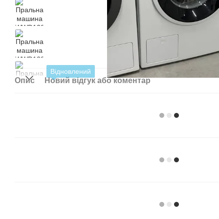
Відновлений
Опис
Новий відгук або коментар