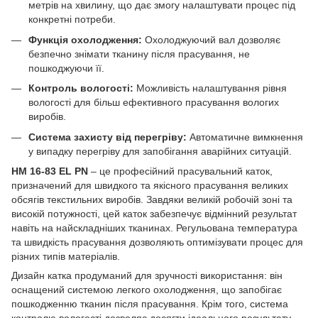
метрів на хвилину, що дає змогу налаштувати процес під
конкретні потреби.
Функція охолодження:
Охолоджуючий вал дозволяє
безпечно знімати тканину після прасування, не
пошкоджуючи її.
Контроль вологості:
Можливість налаштування рівня
вологості для більш ефективного прасування вологих
виробів.
Система захисту від перегріву:
Автоматичне вимкнення
у випадку перегріву для запобігання аварійних ситуацій.
HM 16-83 EL PN
– це професійний прасувальний каток,
призначений для швидкого та якісного прасування великих
обсягів текстильних виробів. Завдяки великій робочій зоні та
високій потужності, цей каток забезпечує відмінний результат
навіть на найскладніших тканинах. Регульована температура
та швидкість прасування дозволяють оптимізувати процес для
різних типів матеріалів.
Дизайн катка продуманий для зручності використання: він
оснащений системою легкого охолодження, що запобігає
пошкодженню тканин після прасування. Крім того, система
контролю вологості дозволяє досягти ідеального результату