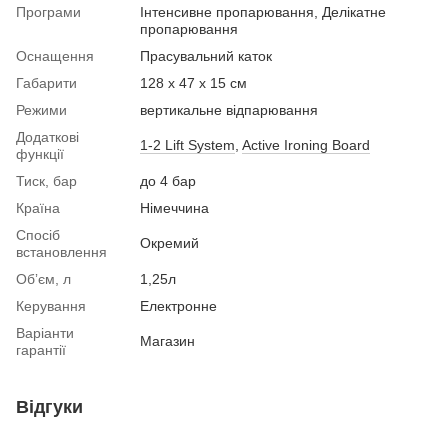
Програми
Інтенсивне пропарювання, Делікатне
пропарювання
Оснащення
Прасувальний каток
Габарити
128 х 47 х 15 см
Режими
вертикальне відпарювання
Додаткові
1-2 Lift System
,
Active Ironing Board
функції
Тиск, бар
до 4 бар
Країна
Німеччина
Спосіб
Окремий
встановлення
Обʼєм, л
1,25л
Керування
Електронне
Варіанти
Магазин
гарантії
Відгуки