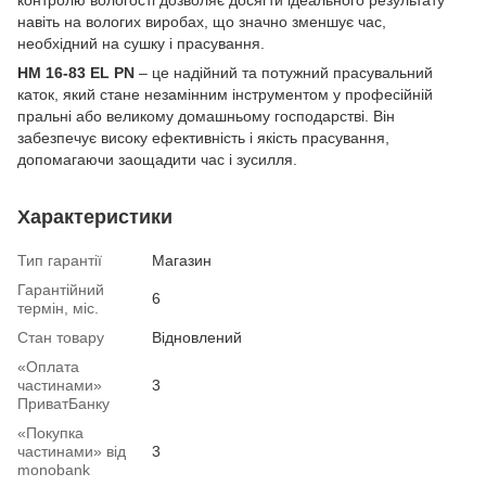
навіть на вологих виробах, що значно зменшує час,
необхідний на сушку і прасування.
HM 16-83 EL PN
– це надійний та потужний прасувальний
каток, який стане незамінним інструментом у професійній
пральні або великому домашньому господарстві. Він
забезпечує високу ефективність і якість прасування,
допомагаючи заощадити час і зусилля.
Характеристики
Тип гарантії
Магазин
Гарантійний
6
термін, міс.
Стан товару
Вiдновлений
«Оплата
частинами»
3
ПриватБанку
«Покупка
частинами» від
3
monobank