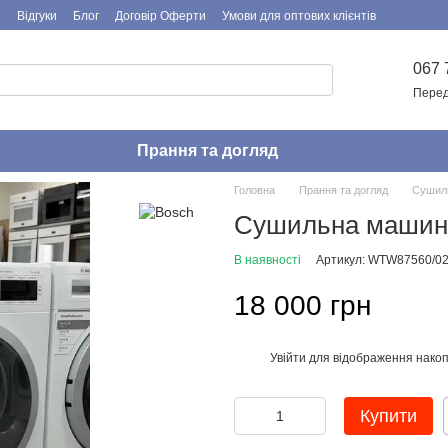
я
Відгуки
Блог
Договір Оферти
Умови для оптових клієнтів
067 
Перед
Прання та догляд
Головна
Прання та догляд
Cушил
Сушильна машина
В наявності
Артикул: WTW87560/0
18 000 грн
Увійти
для відображення накоп
%
Купити