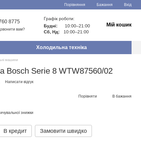
Порівняння
Бажання
Вхід
Графік роботи:
760 8775
Мій кошик
Будні:
10:00–21:00
звонити вам?
Сб, Нд:
10:00–21:00
Холодильна техніка
ьні машини
 Bosch Serie 8 WTW87560/02
2
Написати відгук
Порівняти
В бажання
ичувальної знижки
В кредит
Замовити швидко