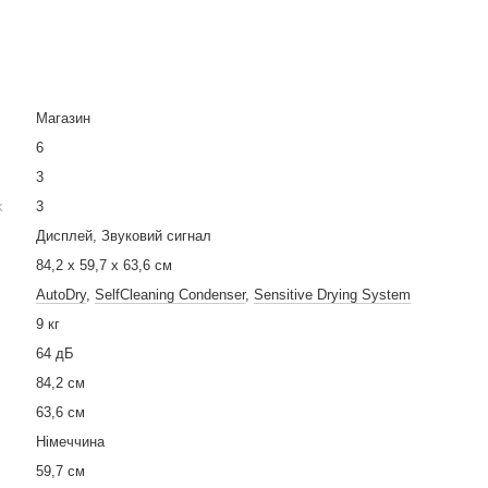
Магазин
6
3
k
3
Дисплей, Звуковий сигнал
84,2 х 59,7 х 63,6 см
AutoDry
,
SelfCleaning Condenser
,
Sensitive Drying System
9 кг
64 дБ
84,2 см
63,6 см
Німеччина
59,7 см