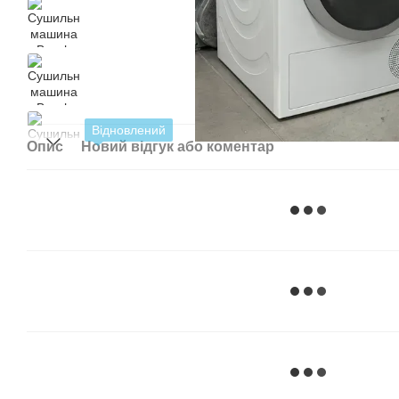
Відновлений
Опис
Новий відгук або коментар