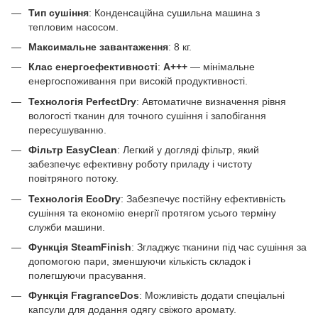
Тип сушіння
: Конденсаційна сушильна машина з
тепловим насосом.
Максимальне завантаження
: 8 кг.
Клас енергоефективності
:
A+++
— мінімальне
енергоспоживання при високій продуктивності.
Технологія PerfectDry
: Автоматичне визначення рівня
вологості тканин для точного сушіння і запобігання
пересушуванню.
Фільтр EasyClean
: Легкий у догляді фільтр, який
забезпечує ефективну роботу приладу і чистоту
повітряного потоку.
Технологія EcoDry
: Забезпечує постійну ефективність
сушіння та економію енергії протягом усього терміну
служби машини.
Функція SteamFinish
: Згладжує тканини під час сушіння за
допомогою пари, зменшуючи кількість складок і
полегшуючи прасування.
Функція FragranceDos
: Можливість додати спеціальні
капсули для додання одягу свіжого аромату.