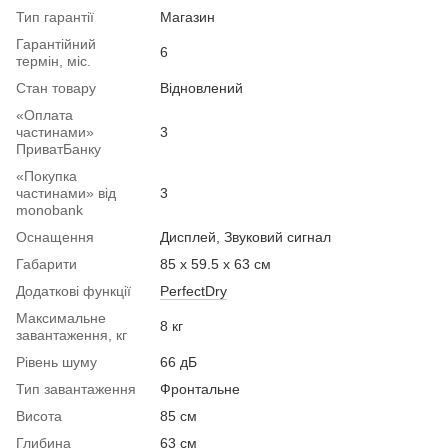
Тип гарантії
Магазин
Гарантійний
6
термін, міс.
Стан товару
Вiдновлений
«Оплата
частинами»
3
ПриватБанку
«Покупка
частинами» від
3
monobank
Оснащення
Дисплей, Звуковий сигнал
Габарити
85 х 59.5 х 63 см
Додаткові функції
PerfectDry
Максимальне
8 кг
завантаження, кг
Рівень шуму
66 дБ
Тип завантаження
Фронтальне
Висота
85 см
Глибина
63 см