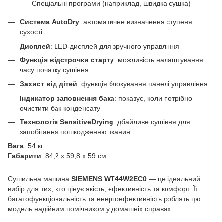
Спеціальні програми (наприклад, швидка сушка)
Система AutoDry
: автоматичне визначення ступеня
сухості
Дисплей
: LED-дисплей для зручного управління
Функція відстрочки старту
: можливість налаштування
часу початку сушіння
Захист від дітей
: функція блокування панелі управління
Індикатор заповнення бака
: показує, коли потрібно
очистити бак конденсату
Технологія SensitiveDrying
: дбайливе сушіння для
запобігання пошкодженню тканин
Вага
: 54 кг
Габарити
: 84,2 х 59,8 х 59 см
Сушильна машина
SIEMENS WT44W2EC0
— це ідеальний
вибір для тих, хто цінує якість, ефективність та комфорт. Її
багатофункціональність та енергоефективність роблять цю
модель надійним помічником у домашніх справах.