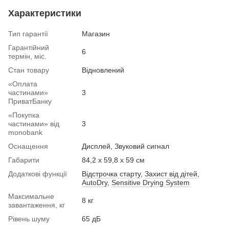
Характеристики
Тип гарантії
Магазин
Гарантійний
6
термін, міс.
Стан товару
Вiдновлений
«Оплата
частинами»
3
ПриватБанку
«Покупка
частинами» від
3
monobank
Оснащення
Дисплей, Звуковий сигнал
Габарити
84,2 х 59,8 х 59 см
Додаткові функції
Відстрочка старту
,
Захист від дітей
,
AutoDry
,
Sensitive Drying System
Максимальне
8 кг
завантаження, кг
Рівень шуму
65 дБ