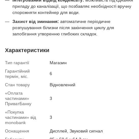
Інтегрований відвід конденсату:
можливість під’єднання
приладу до каналізації, що позбавляє необхідності вручну
спорожняти контейнер для води.
Захист від зминання:
автоматичне періодичне
розпушування білизни після закінчення циклу для
запобігання утворенню глибоких складок.
Характеристики
Тип гарантії
Магазин
Гарантійний
6
термін, міс.
Стан товару
Вiдновлений
«Оплата
частинами»
3
ПриватБанку
«Покупка
частинами» від
3
monobank
Оснащення
Дисплей, Звуковий сигнал