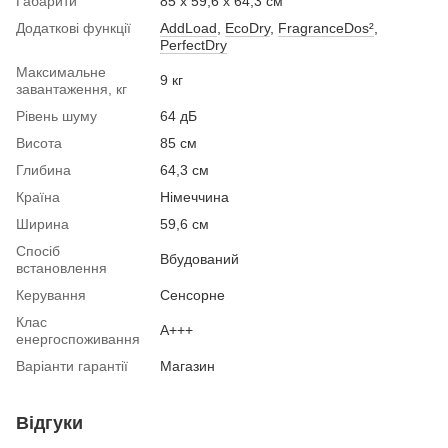
Габарити
85 х 59,6 х 64,3 см
Додаткові функції
AddLoad
,
EcoDry
,
FragranceDos²
,
PerfectDry
Максимальне
9 кг
завантаження, кг
Рівень шуму
64 дБ
Висота
85 см
Глибина
64,3 см
Країна
Німеччина
Ширина
59,6 см
Спосіб
Вбудований
встановлення
Керування
Сенсорне
Клас
A+++
енергоспоживання
Варіанти гарантії
Магазин
Відгуки