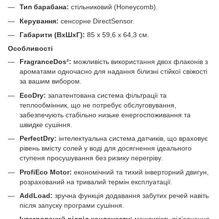
Тип барабана:
стільниковий (Honeycomb).
Керування:
сенсорне DirectSensor.
Габарити (ВхШхГ):
85 x 59,6 x 64,3 см.
Особливості
FragranceDos²:
можливість використання двох флаконів з
ароматами одночасно для надання білизні стійкої свіжості
за вашим вибором.
EcoDry:
запатентована система фільтрації та
теплообмінник, що не потребує обслуговування,
забезпечують стабільно низьке енергоспоживання та
швидке сушіння.
PerfectDry:
інтелектуальна система датчиків, що враховує
рівень вмісту солей у воді для досягнення ідеального
ступеня просушування без ризику перегріву.
ProfiEco Motor:
економічний та тихий інверторний двигун,
розрахований на тривалий термін експлуатації.
AddLoad:
зручна функція додавання забутих речей навіть
після запуску програми сушіння.