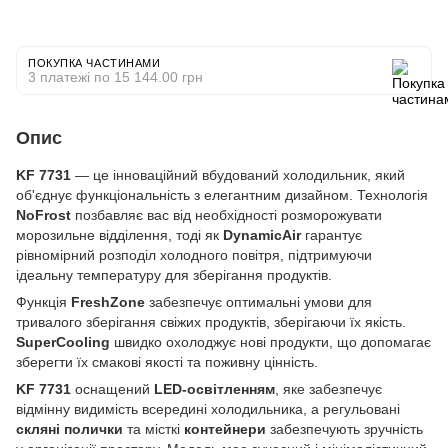
ПОКУПКА ЧАСТИНАМИ
3 платежі по 15 144.00 грн
Опис
KF 7731
— це інноваційний вбудований холодильник, який
об'єднує функціональність з елегантним дизайном. Технологія
NoFrost
позбавляє вас від необхідності розморожувати
морозильне відділення, тоді як
DynamicAir
гарантує
рівномірний розподіл холодного повітря, підтримуючи
ідеальну температуру для зберігання продуктів.
Функція
FreshZone
забезпечує оптимальні умови для
тривалого зберігання свіжих продуктів, зберігаючи їх якість.
SuperCooling
швидко охолоджує нові продукти, що допомагає
зберегти їх смакові якості та поживну цінність.
KF 7731
оснащений
LED-освітленням
, яке забезпечує
відмінну видимість всередині холодильника, а регульовані
скляні полички
та місткі
контейнери
забезпечують зручність