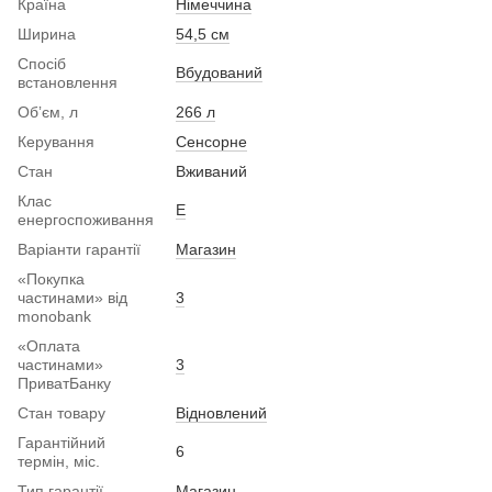
Країна
Німеччина
Ширина
54,5 см
Спосіб
Вбудований
встановлення
Обʼєм, л
266 л
Керування
Сенсорне
Стан
Вживаний
Клас
Е
енергоспоживання
Варіанти гарантії
Магазин
«Покупка
частинами» від
3
monobank
«Оплата
частинами»
3
ПриватБанку
Стан товару
Вiдновлений
Гарантійний
6
термін, міс.
Тип гарантії
Магазин