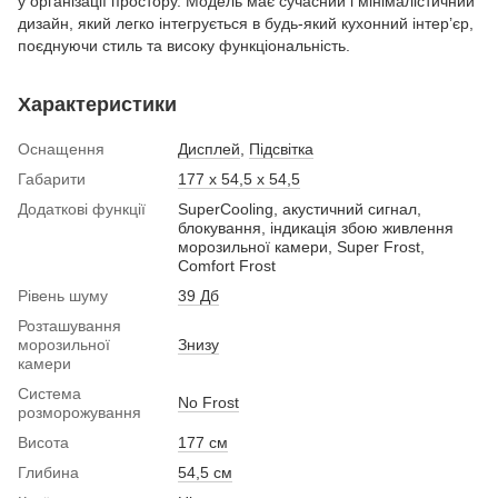
у організації простору. Модель має сучасний і мінімалістичний
дизайн, який легко інтегрується в будь-який кухонний інтер’єр,
поєднуючи стиль та високу функціональність.
Характеристики
Оснащення
Дисплей
,
Підсвітка
Габарити
177 х 54,5 х 54,5
Додаткові функції
SuperCooling, акустичний сигнал,
блокування, індикація збою живлення
морозильної камери, Super Frost,
Comfort Frost
Рівень шуму
39 Дб
Розташування
морозильної
Знизу
камери
Система
No Frost
розморожування
Висота
177 см
Глибина
54,5 см