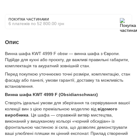
ПОКУПКА ЧАСТИНАМИ
6 платежів по 52 800.00 грн
Опис
Винна шафа KWT 4999 F obsw — винна шафа з Європи.
Підійде для кухні або проєкту, де важливі правильні габарити,
комплектація та акуратний зовнішній стан.
Перед покупкою уточнюємо точні розміри, комплектацію, стан
фасаду або панелі, умови гарантії, доставку та можливість
встановлення.
Винна шафа KWT 4999 F (Obsidianschwarz)
Створіть ідеальні умови для зберігання та сервірування вашої
колекції вин з цією преміальною моделлю від
відомого
виробника
. Ця шафа — справжній витвір мистецтва,
виконаний у вишуканому кольорі «чорний обсидіан» із
фронтальною частиною зі скла, що дозволяє демонструвати
ваші улюблені пляшки як цінний експонат. Прилад створений