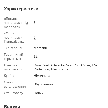
Характеристики
«Покупка
частинами» від
6
monobank
«Оплата
частинами»
6
ПриватБанку
Тип гарантії
Магазин
Гарантійний
12
термін, міс.
Функції і
DynaCool, Active AirClean, SoftClose, UV-
можливості
Protection, FlexiFrame
Країна
Німеччина
Спосіб
Вбудований
встановлення
Стан товару
Новий
Відгуки