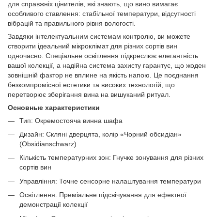
для справжніх цінителів, які знають, що вино вимагає
особливого ставлення: стабільної температури, відсутності
вібрацій та правильного рівня вологості.
Завдяки інтелектуальним системам контролю, ви можете
створити ідеальний мікроклімат для різних сортів вин
одночасно. Спеціальне освітлення підкреслює елегантність
вашої колекції, а надійна система захисту гарантує, що жоден
зовнішній фактор не вплине на якість напою. Це поєднання
безкомпромісної естетики та високих технологій, що
перетворює зберігання вина на вишуканий ритуал.
Основные характеристики
Тип: Окремостояча винна шафа
Дизайн: Скляні дверцята, колір «Чорний обсидіан»
(Obsidianschwarz)
Кількість температурних зон: Гнучке зонування для різних
сортів вин
Управління: Точне сенсорне налаштування температури
Освітлення: Преміальне підсвічування для ефектної
демонстрації колекції