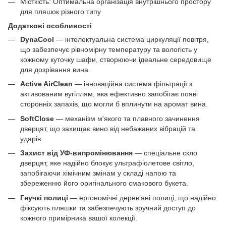
Місткість: Оптимальна організація внутрішнього простору
для пляшок різного типу
Додаткові особливості
DynaCool
— інтелектуальна система циркуляції повітря,
що забезпечує рівномірну температуру та вологість у
кожному куточку шафи, створюючи ідеальне середовище
для дозрівання вина.
Active AirClean
— інноваційна система фільтрації з
активованим вугіллям, яка ефективно запобігає появі
сторонніх запахів, що могли б вплинути на аромат вина.
SoftClose
— механізм м'якого та плавного зачинення
дверцят, що захищає вино від небажаних вібрацій та
ударів.
Захист від УФ-випромінювання
— спеціальне скло
дверцят, яке надійно блокує ультрафіолетове світло,
запобігаючи хімічним змінам у складі напою та
збереженню його оригінального смакового букета.
Гнучкі полиці
— ергономічні дерев’яні полиці, що надійно
фіксують пляшки та забезпечують зручний доступ до
кожного примірника вашої колекції.