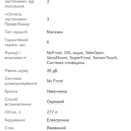
частинами» від
3
monobank
«Оплата
частинами»
3
ПриватБанку
Тип гарантії
Магазин
Гарантійний
6
термін, міс.
Функції і
NoFrost, XXL-ящик, SideOpen,
можливості
VarioRoom, SuperFrost, SensorTouch,
Система сповіщень
Рівень шуму
36 дБ
Система
No Frost
розморожування
Країна
Німеччина
Спосіб
Окремий
встановлення
Обʼєм, л
277 л
Керування
Електронне
Стан
Вживаний