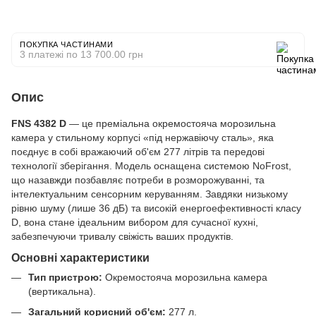
ПОКУПКА ЧАСТИНАМИ
3 платежі по 13 700.00 грн
Опис
FNS 4382 D
— це преміальна окремостояча морозильна
камера у стильному корпусі «під нержавіючу сталь», яка
поєднує в собі вражаючий об'єм 277 літрів та передові
технології зберігання. Модель оснащена системою NoFrost,
що назавжди позбавляє потреби в розморожуванні, та
інтелектуальним сенсорним керуванням. Завдяки низькому
рівню шуму (лише 36 дБ) та високій енергоефективності класу
D, вона стане ідеальним вибором для сучасної кухні,
забезпечуючи тривалу свіжість ваших продуктів.
Основні характеристики
Тип пристрою:
Окремостояча морозильна камера
(вертикальна).
Загальний корисний об'єм:
277 л.