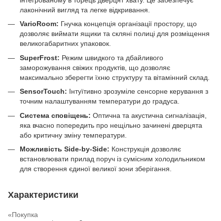
інтегрованому в торець дверцят хвату. Це забезпечує
лаконічний вигляд та легке відкривання.
VarioRoom:
Гнучка концепція організації простору, що
дозволяє виймати ящики та скляні полиці для розміщення
великогабаритних упаковок.
SuperFrost:
Режим швидкого та дбайливого
заморожування свіжих продуктів, що дозволяє
максимально зберегти їхню структуру та вітамінний склад.
SensorTouch:
Інтуїтивно зрозуміле сенсорне керування з
точним налаштуванням температури до градуса.
Система сповіщень:
Оптична та акустична сигналізація,
яка вчасно попередить про нещільно зачинені дверцята
або критичну зміну температури.
Можливість Side-by-Side:
Конструкція дозволяє
встановлювати прилад поруч із сумісним холодильником
для створення єдиної великої зони зберігання.
Характеристики
«Покупка