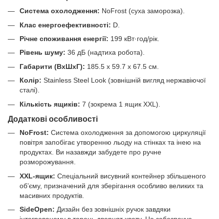
Система охолодження:
NoFrost (суха заморозка).
Клас енергоефективності:
D.
Річне споживання енергії:
199 кВт·год/рік.
Рівень шуму:
36 дБ (надтиха робота).
Габарити (ВхШхГ):
185.5 x 59.7 x 67.5 см.
Колір:
Stainless Steel Look (зовнішній вигляд нержавіючої
сталі).
Кількість ящиків:
7 (зокрема 1 ящик XXL).
Додаткові особливості
NoFrost:
Система охолодження за допомогою циркуляції
повітря запобігає утворенню льоду на стінках та інею на
продуктах. Ви назавжди забудете про ручне
розморожування.
XXL-ящик:
Спеціальний висувний контейнер збільшеного
об’єму, призначений для зберігання особливо великих та
масивних продуктів.
SideOpen:
Дизайн без зовнішніх ручок завдяки