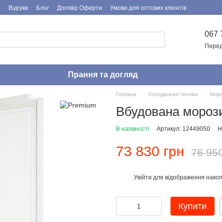
я
Відгуки
Блог
Договір Оферти
Умови для оптових клієнтів
067 
Перед
Прання та догляд
Головна
Холодильна техніка
Моро
Вбудована мороз
В наявності
Артикул: 12449050
Н
73 830 грн
76 95
Увійти
для відображення накоп
%
Купити