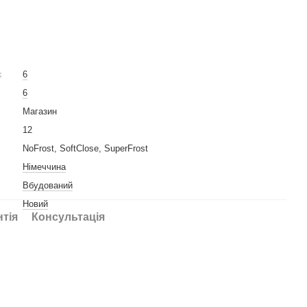
k
6
6
Магазин
12
NoFrost, SoftClose, SuperFrost
Німеччина
Вбудований
Новий
нтія
Консультація