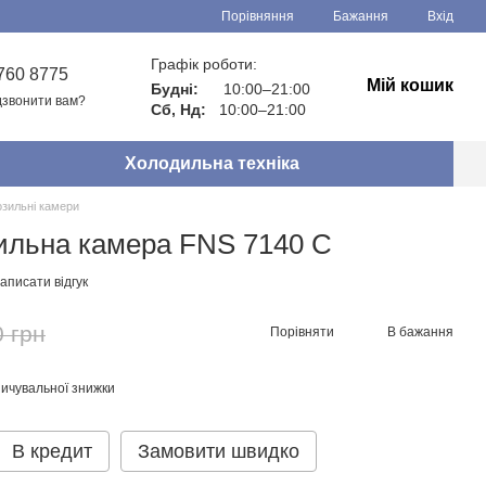
Порівняння
Бажання
Вхід
Графік роботи:
760 8775
Мій кошик
Будні:
10:00–21:00
звонити вам?
Сб, Нд:
10:00–21:00
Холодильна техніка
зильні камери
ильна камера FNS 7140 C
аписати відгук
0 грн
Порівняти
В бажання
ичувальної знижки
В кредит
Замовити швидко