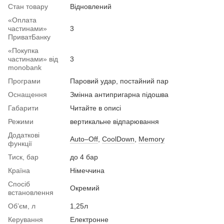
Стан товару
Вiдновлений
«Оплата
частинами»
3
ПриватБанку
«Покупка
частинами» від
3
monobank
Програми
Паровий удар, постайний пар
Оснащення
Змінна антипригарна підошва
Габарити
Читайте в описі
Режими
вертикальне відпарювання
Додаткові
Auto–Off
,
CoolDown
,
Memory
функції
Тиск, бар
до 4 бар
Країна
Німеччина
Спосіб
Окремий
встановлення
Обʼєм, л
1,25л
Керування
Електронне