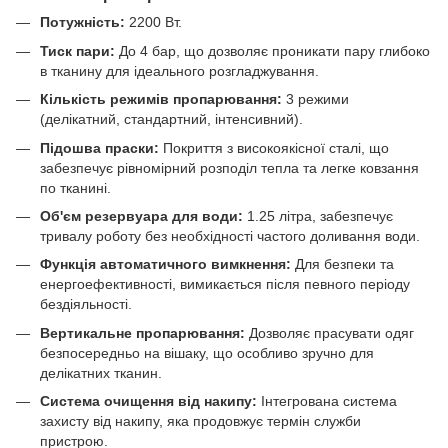
Потужність:
2200 Вт.
Тиск пари:
До 4 бар, що дозволяє проникати пару глибоко
в тканину для ідеального розгладжування.
Кількість режимів пропарювання:
3 режими
(делікатний, стандартний, інтенсивний).
Підошва праски:
Покриття з високоякісної сталі, що
забезпечує рівномірний розподіл тепла та легке ковзання
по тканині.
Об'єм резервуара для води:
1.25 літра, забезпечує
тривалу роботу без необхідності частого доливання води.
Функція автоматичного вимкнення:
Для безпеки та
енергоефективності, вимикається після певного періоду
бездіяльності.
Вертикальне пропарювання:
Дозволяє прасувати одяг
безпосередньо на вішаку, що особливо зручно для
делікатних тканин.
Система очищення від накипу:
Інтегрована система
захисту від накипу, яка продовжує термін служби
пристрою.