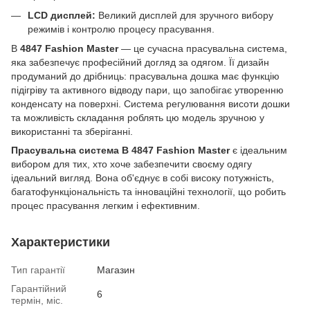
LCD дисплей:
Великий дисплей для зручного вибору
режимів і контролю процесу прасування.
B
4847 Fashion Master
— це сучасна прасувальна система,
яка забезпечує професійний догляд за одягом. Її дизайн
продуманий до дрібниць: прасувальна дошка має функцію
підігріву та активного відводу пари, що запобігає утворенню
конденсату на поверхні. Система регулювання висоти дошки
та можливість складання роблять цю модель зручною у
використанні та зберіганні.
Прасувальна система B 4847 Fashion Master
є ідеальним
вибором для тих, хто хоче забезпечити своєму одягу
ідеальний вигляд. Вона об'єднує в собі високу потужність,
багатофункціональність та інноваційні технології, що робить
процес прасування легким і ефективним.
Характеристики
Тип гарантії
Магазин
Гарантійний
6
термін, міс.