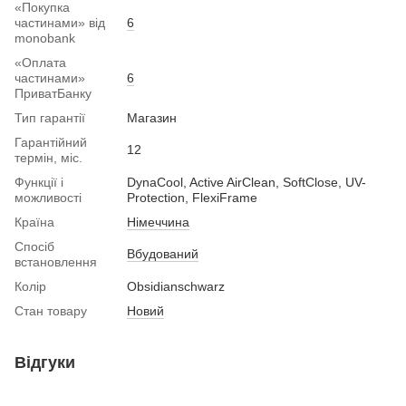
«Покупка
частинами» від
6
monobank
«Оплата
частинами»
6
ПриватБанку
Тип гарантії
Магазин
Гарантійний
12
термін, міс.
Функції і
DynaCool, Active AirClean, SoftClose, UV-
можливості
Protection, FlexiFrame
Країна
Німеччина
Спосіб
Вбудований
встановлення
Колір
Obsidianschwarz
Стан товару
Новий
Відгуки