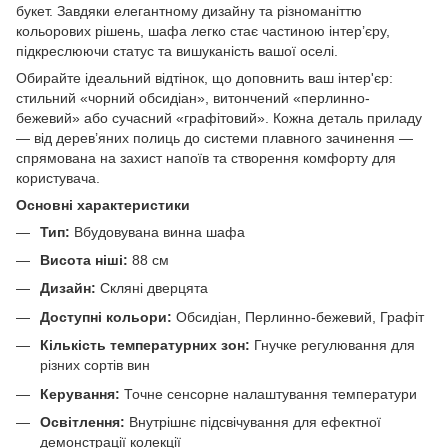
букет. Завдяки елегантному дизайну та різноманіттю
кольорових рішень, шафа легко стає частиною інтер’єру,
підкреслюючи статус та вишуканість вашої оселі.
Обирайте ідеальний відтінок, що доповнить ваш інтер'єр:
стильний «чорний обсидіан», витончений «перлинно-
бежевий» або сучасний «графітовий». Кожна деталь приладу
— від дерев’яних полиць до системи плавного зачинення —
спрямована на захист напоїв та створення комфорту для
користувача.
Основні характеристики
Тип:
Вбудовувана винна шафа
Висота ніші:
88 см
Дизайн:
Скляні дверцята
Доступні кольори:
Обсидіан, Перлинно-бежевий, Графіт
Кількість температурних зон:
Гнучке регулювання для
різних сортів вин
Керування:
Точне сенсорне налаштування температури
Освітлення:
Внутрішнє підсвічування для ефектної
демонстрації колекції