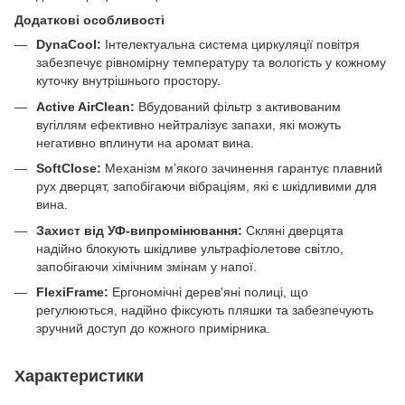
Додаткові особливості
DynaCool:
Інтелектуальна система циркуляції повітря
забезпечує рівномірну температуру та вологість у кожному
куточку внутрішнього простору.
Active AirClean:
Вбудований фільтр з активованим
вугіллям ефективно нейтралізує запахи, які можуть
негативно вплинути на аромат вина.
SoftClose:
Механізм м’якого зачинення гарантує плавний
рух дверцят, запобігаючи вібраціям, які є шкідливими для
вина.
Захист від УФ-випромінювання:
Скляні дверцята
надійно блокують шкідливе ультрафіолетове світло,
запобігаючи хімічним змінам у напої.
FlexiFrame:
Ергономічні дерев'яні полиці, що
регулюються, надійно фіксують пляшки та забезпечують
зручний доступ до кожного примірника.
Характеристики